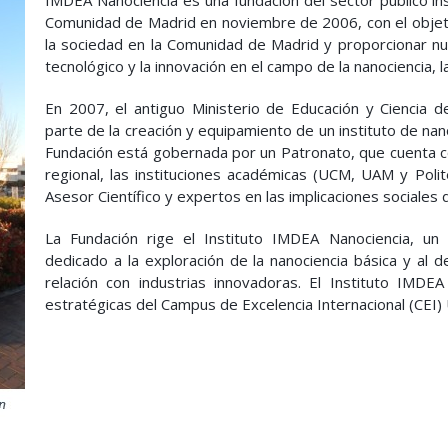
IMDEA Nanociencia es una fundación del sector público inst
Comunidad de Madrid en noviembre de 2006, con el objetivo
la sociedad en la Comunidad de Madrid y proporcionar nue
tecnológico y la innovación en el campo de la nanociencia, 
En 2007, el antiguo Ministerio de Educación y Ciencia d
parte de la creación y equipamiento de un instituto de n
Fundación está gobernada por un Patronato, que cuenta co
regional, las instituciones académicas (UCM, UAM y Polit
Asesor Científico y expertos en las implicaciones sociales d
La Fundación rige el Instituto IMDEA Nanociencia, un n
dedicado a la exploración de la nanociencia básica y al d
relación con industrias innovadoras. El Instituto IMDE
estratégicas del Campus de Excelencia Internacional (CEI