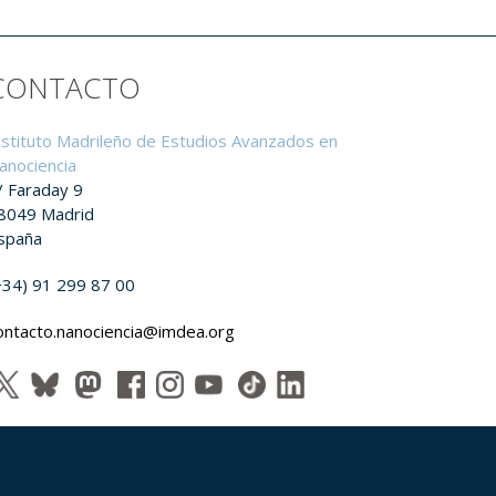
CONTACTO
nstituto Madrileño de Estudios Avanzados en
anociencia
/ Faraday 9
8049 Madrid
spaña
+34) 91 299 87 00
ontacto.nanociencia@imdea.org