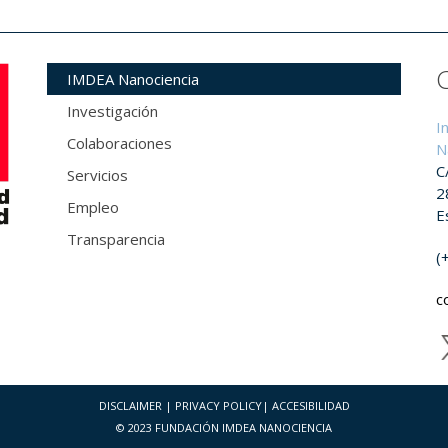
IMDEA Nanociencia
Investigación
I
Colaboraciones
N
C
Servicios
2
Empleo
E
Transparencia
(
c
DISCLAIMER
|
PRIVACY POLICY
|
ACCESIBILIDAD
© 2023 FUNDACIÓN IMDEA NANOCIENCIA