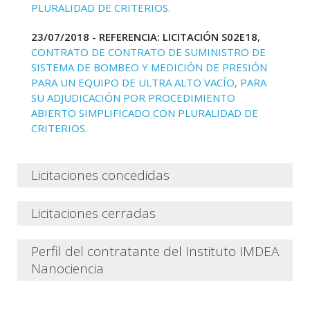
PLURALIDAD DE CRITERIOS.
23/07/2018 - REFERENCIA: LICITACIÓN S02E18
,
CONTRATO DE CONTRATO DE SUMINISTRO DE
SISTEMA DE BOMBEO Y MEDICIÓN DE PRESIÓN
PARA UN EQUIPO DE ULTRA ALTO VACÍO, PARA
SU ADJUDICACIÓN POR PROCEDIMIENTO
ABIERTO SIMPLIFICADO CON PLURALIDAD DE
CRITERIOS.
Licitaciones concedidas
18/12/2014
-
REFERENCIA: LICITACIÓN
Licitaciones cerradas
2014/20, CONTRATO DE SERVICIOS DE
LIMPIEZA DE LA SEDE DEL INSTITUTO IMDEA
Perfil del contratante del Instituto IMDEA
NANOCIENCIA A ADJUDICAR POR
Nanociencia
PROCEDIMIENTO LIBRE (ABIERTO) CON
08/03/2018 - REFERENCIA: LICITACIÓN
PLURALIDAD DE CRITERIOS
2017/60,
CONTRATO DE SERVICIOS DE
Acuerdo de la Comisión Delegada, fecha 19 de
El Instituto IMDEA Nanociencia, en adelante "El
LIMPIEZA DE LA SEDE DEL INSTITUTO IMDEA