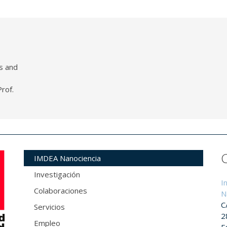
s and
rof.
IMDEA Nanociencia
Investigación
I
Colaboraciones
N
C
Servicios
2
Empleo