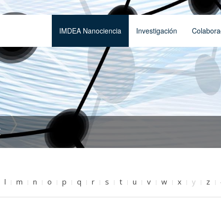
IMDEA Nanociencia
Investigación
Colabora
t
l
m
n
o
p
q
r
s
t
u
v
w
x
y
z