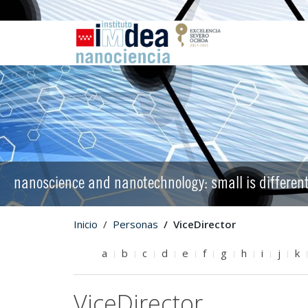
nanoscience and nanotechnology: small is differen
Inicio
Personas
ViceDirector
a
b
c
d
e
f
g
h
i
j
k
ViceDirector