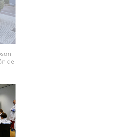
pson
ión de