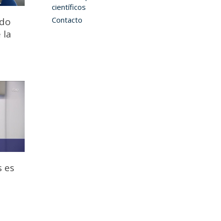
científicos
Contacto
ado
 la
 es