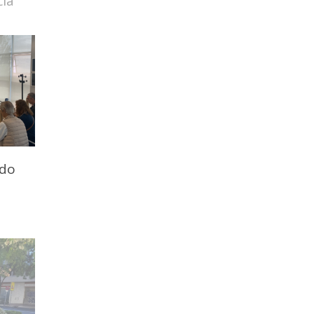
cia
ado