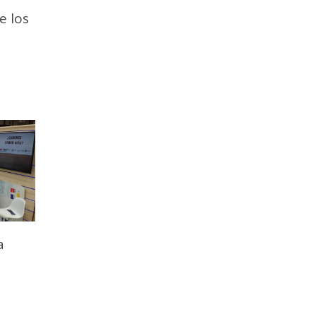
e los
a