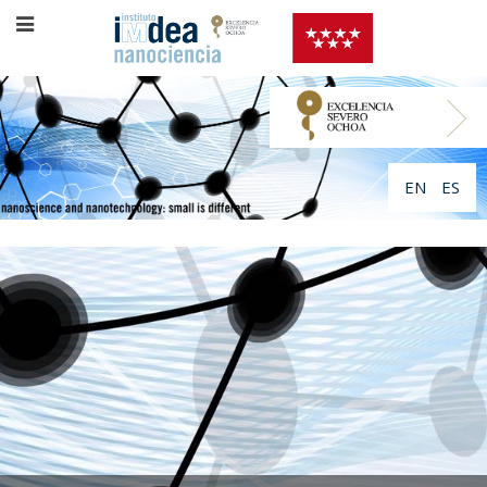
EN
ES