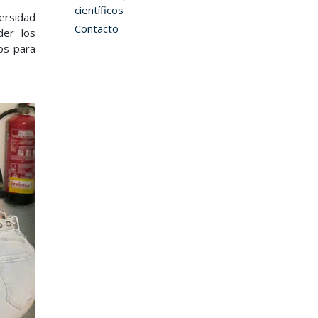
científicos
versidad
Contacto
der los
os para