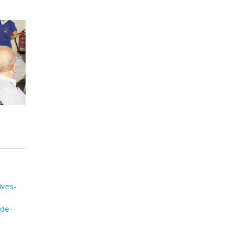
ives-
-de-