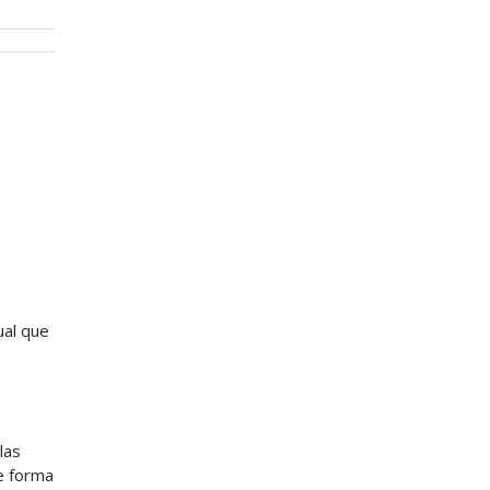
gual que
las
e forma