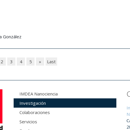
sa González
2
3
4
5
»
Last
IMDEA Nanociencia
Investigación
I
Colaboraciones
N
C
Servicios
2