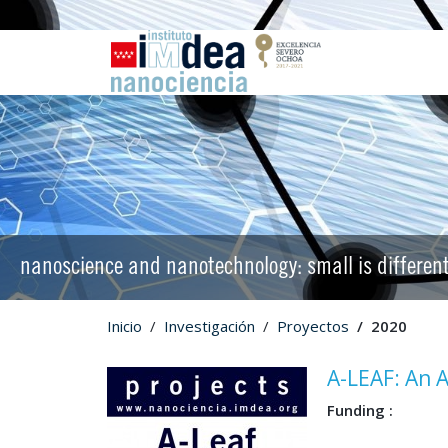
nanoscience and nanotechnology: small is differen
Inicio
Investigación
Proyectos
2020
A-LEAF: An Ar
Funding :