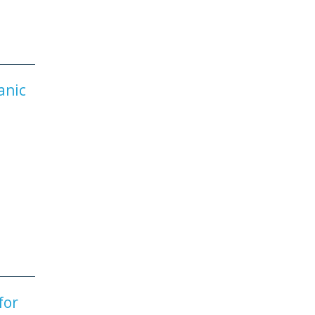
anic
for