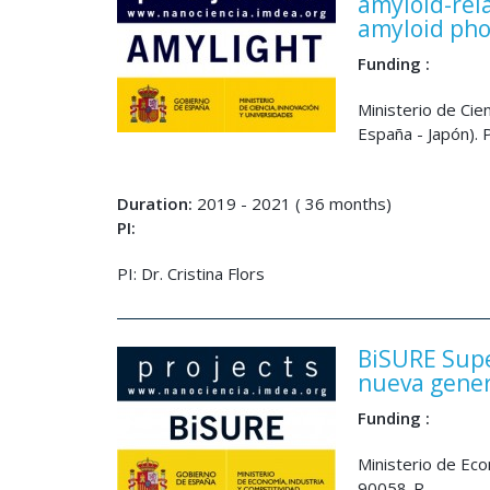
amyloid-rel
amyloid ph
Funding :
Ministerio de Cie
España - Japón).
Duration:
2019 - 2021 ( 36 months)
PI:
PI: Dr. Cristina Flors
BiSURE Supe
nueva gener
Funding :
Ministerio de Eco
90058-R