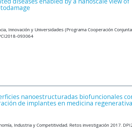
ated diseases enabled by a nanoscale view of
otodamage
ncia, Innovación y Universidades (Programa Cooperación Conjunta
 PCI2018-093064
rficies nanoestructuradas biofuncionales c
ación de implantes en medicina regenerativ
nomía, Industria y Competitividad. Retos investigación 2017. DP