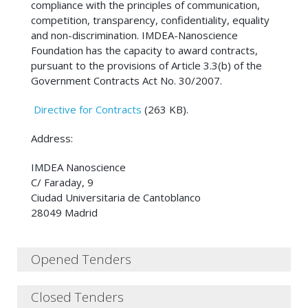
compliance with the principles of communication,
competition, transparency, confidentiality, equality
and non-discrimination. IMDEA-Nanoscience
Foundation has the capacity to award contracts,
pursuant to the provisions of Article 3.3(b) of the
Government Contracts Act No. 30/2007.
Directive for Contracts
(263 KB).
Address:
IMDEA Nanoscience
C/ Faraday, 9
Ciudad Universitaria de Cantoblanco
28049 Madrid
Opened Tenders
23/07/2018 - REFERENCIA: LICITACIÓN S01E18,
Closed Tenders