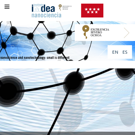
EN
ES