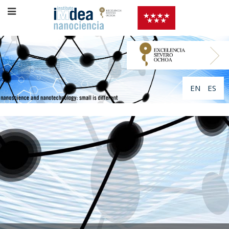
EN
ES