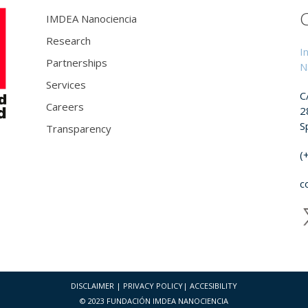
IMDEA Nanociencia
Research
I
Partnerships
N
Services
C
Careers
2
S
Transparency
(
c
DISCLAIMER
|
PRIVACY POLICY
|
ACCESIBILITY
© 2023 FUNDACIÓN IMDEA NANOCIENCIA