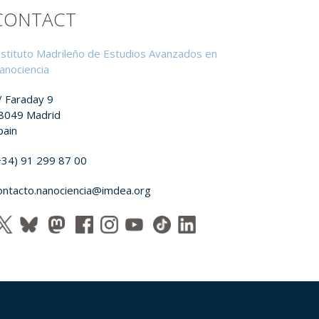
CONTACT
nstituto Madrileño de Estudios Avanzados en
anociencia
/ Faraday 9
8049 Madrid
pain
+34) 91 299 87 00
ontacto.nanociencia@imdea.org