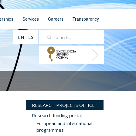
erships
Services
Careers
Transparency
EN
ES
RESEARCH PROJECTS OFFICE
Research funding portal
European and international
programmes