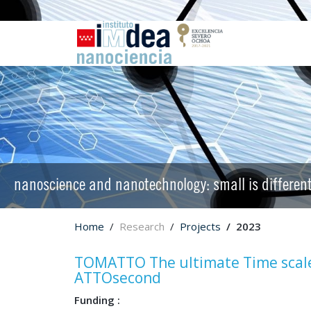
nanoscience and nanotechnology: small is differen
Home
Research
Projects
2023
TOMATTO The ultimate Time scale 
ATTOsecond
Funding :