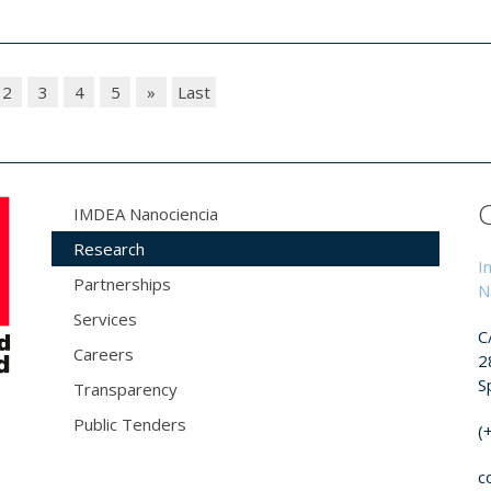
2
3
4
5
»
Last
IMDEA Nanociencia
Research
I
Partnerships
N
Services
C
Careers
2
S
Transparency
Public Tenders
(
c