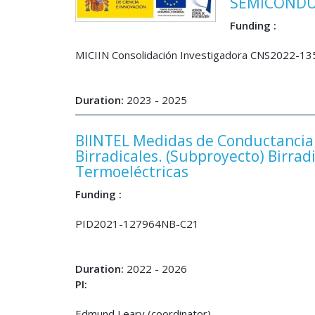
SEMICONDU
Funding :
MICIIN Consolidación Investigadora CNS2022-1
Duration:
2023 - 2025
BIINTEL Medidas de Conductanci
Birradicales. (Subproyecto) Birrad
Termoeléctricas
Funding :
PID2021-127964NB-C21
Duration:
2022 - 2026
PI:
Edmund Leary (coordinator)