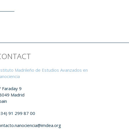
CONTACT
nstituto Madrileño de Estudios Avanzados en
anociencia
/ Faraday 9
8049 Madrid
pain
+34) 91 299 87 00
ontacto.nanociencia@imdea.org