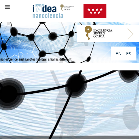
EN
ES